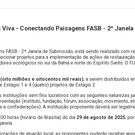
ta Viva - Conectando Paisagens FASB - 2ª Janel
ens FASB - 2ª Janela de Submissão, está sendo realizado com 
lecionar projetos para a implementação de ações de restauraçã
dores ecológicos no sul da Bahia e norte do Espírito Santo. O 
 (oito milhões e oitocentos mil reais)
, a serem distribuídos 
 Estágio 1 e 4 (quatro) projetos de Estágio 2.
instituições sem fins lucrativos com as seguintes naturezas ju
sentação (instituto, fundação, fórum, associação, movimento, et
ões e confederações). A instituição proponente deverá ser legalm
0 horas (horário de Brasília) do dia
29 de agosto de 2025
, po
janela
nizações de atuação local, as proponentes poderão receber apoi